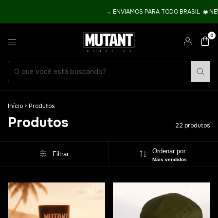
→ ENVIAMOS PARA TODO BRASIL ­ ◉ NEW C
0
Início
>
Produtos
Produtos
22 produtos
Ordenar por:
Filtrar
Mais vendidos
1
/
2
1
/
10