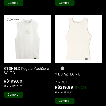
Comprar
Comprar
1
/
5
1
/
8
GRÁTIS
BR SHIELD Regata Machão //
SOLTO
MIDS AZTEC RIB
R$199,00
R$239,99
12
x
de
R$20,47
R$219,99
8
% OFF
12
x
de
R$22,63
Comprar
Comprar