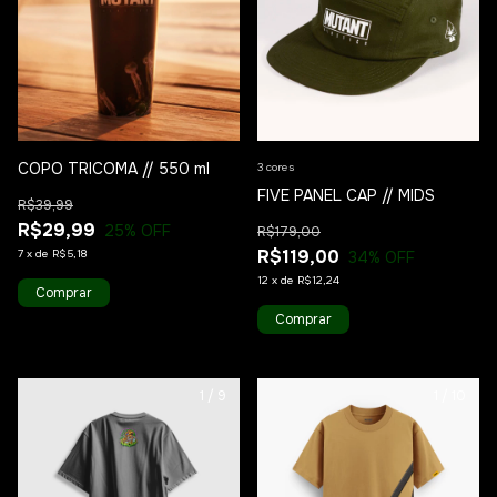
COPO TRICOMA // 550 ml
3 cores
FIVE PANEL CAP // MIDS
R$39,99
R$29,99
25
% OFF
R$179,00
R$119,00
7
x
de
R$5,18
34
% OFF
12
x
de
R$12,24
Comprar
1
/
9
1
/
10