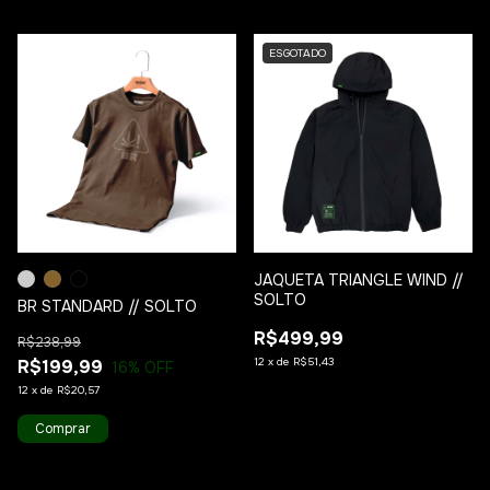
1
/
10
1
/
2
ESGOTADO
JAQUETA TRIANGLE WIND //
SOLTO
BR STANDARD // SOLTO
R$499,99
R$238,99
12
x
de
R$51,43
R$199,99
16
% OFF
12
x
de
R$20,57
Comprar