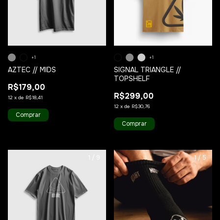
+1
+1
AZTEC // MIDS
SIGNAL TRIANGLE //
TOPSHELF
R$179,00
R$299,00
12
x
de
R$18,41
12
x
de
R$30,76
Comprar
Comprar
1
/
9
1
/
5