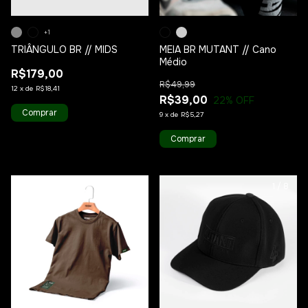
+1
TRIÂNGULO BR // MIDS
MEIA BR MUTANT // Cano
Médio
R$179,00
R$49,99
12
x
de
R$18,41
R$39,00
22
% OFF
Comprar
9
x
de
R$5,27
Comprar
1
/
9
1
/
8