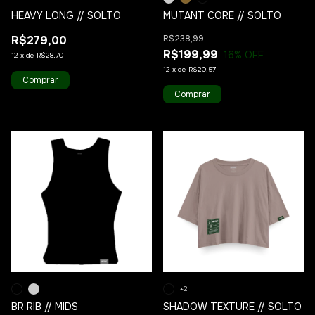
HEAVY LONG // SOLTO
MUTANT CORE // SOLTO
R$279,00
R$238,99
R$199,99
16
% OFF
12
x
de
R$28,70
12
x
de
R$20,57
Comprar
Comprar
1
/
10
1
/
10
+2
BR RIB // MIDS
SHADOW TEXTURE // SOLTO