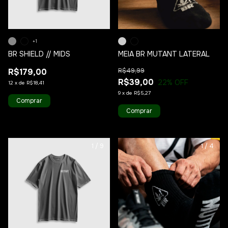
+1
BR SHIELD // MIDS
MEIA BR MUTANT LATERAL
R$179,00
R$49,99
R$39,00
22
% OFF
12
x
de
R$18,41
9
x
de
R$5,27
Comprar
Comprar
1
/
9
1
/
4