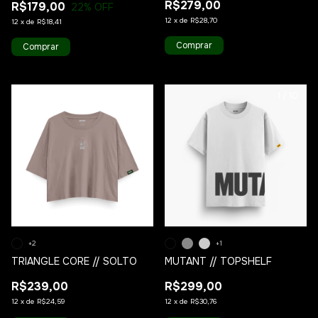
R$279,00
R$179,00
22
% OFF
12
x
de
R$28,70
12
x
de
R$18,41
Comprar
Comprar
1
/
10
1
/
10
+2
+1
TRIANGLE CORE // SOLTO
MUTANT // TOPSHELF
R$239,00
R$299,00
12
x
de
R$24,59
12
x
de
R$30,76