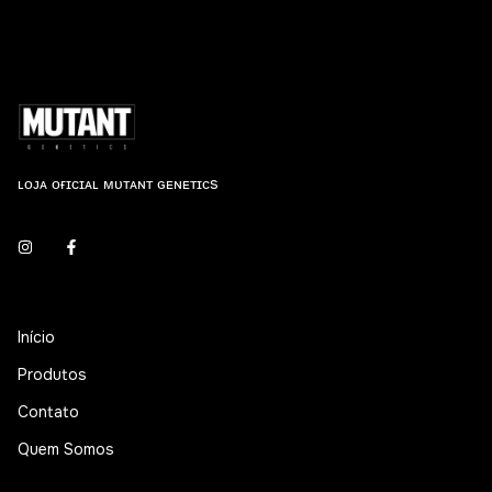
ʟᴏᴊᴀ ᴏғɪᴄɪᴀʟ ᴍᴜᴛᴀɴᴛ ɢᴇɴᴇᴛɪᴄs
Início
Produtos
Contato
Quem Somos