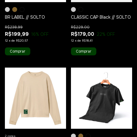
BR LABEL // SOLTO
CLASSIC CAP Black // SOLTO
R$238,99
R$229,00
R$199,99
R$179,00
16
% OFF
22
% OFF
12
x
de
R$20,57
12
x
de
R$18,41
Comprar
Comprar
1
/
7
1
/
10
2 cores