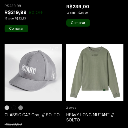
R$239,99
R$239,00
R$219,99
8
% OFF
12
x
de
R$24,59
12
x
de
R$22,63
Comprar
Comprar
1
/
10
1
/
6
2 cores
CLASSIC CAP Gray // SOLTO
HEAVY LONG MUTANT //
SOLTO
R$229,00