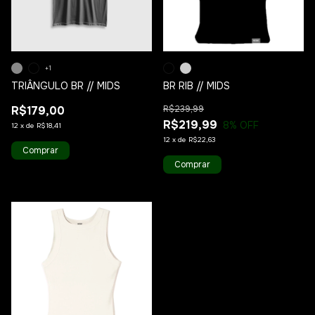
+1
TRIÂNGULO BR // MIDS
BR RIB // MIDS
R$179,00
R$239,99
R$219,99
8
% OFF
12
x
de
R$18,41
12
x
de
R$22,63
Comprar
Comprar
1
/
8