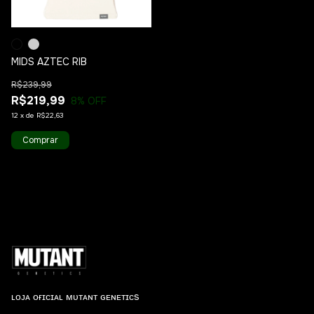
MIDS AZTEC RIB
R$239,99
R$219,99
8
% OFF
12
x
de
R$22,63
Comprar
ʟᴏᴊᴀ ᴏғɪᴄɪᴀʟ ᴍᴜᴛᴀɴᴛ ɢᴇɴᴇᴛɪᴄs