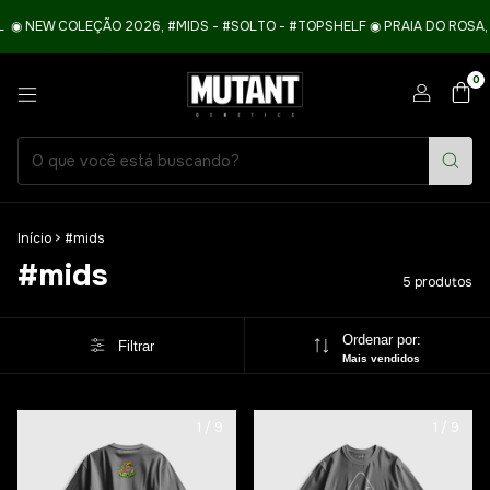
 ◉ NEW COLEÇÃO 2026, #MIDS - #SOLTO - #TOPSHELF ◉ PRAIA DO ROSA, S
0
Início
>
#mids
#mids
5 produtos
Ordenar por:
Filtrar
Mais vendidos
1
/
9
1
/
9