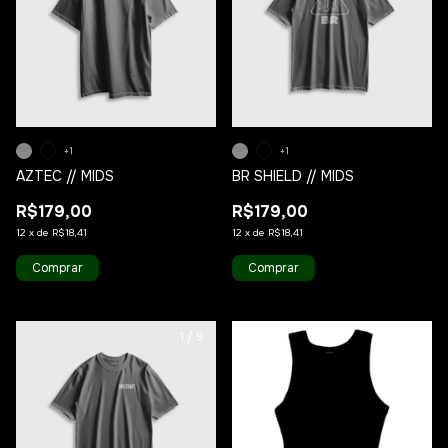
+1
+1
AZTEC // MIDS
BR SHIELD // MIDS
R$179,00
R$179,00
12
x
de
R$18,41
12
x
de
R$18,41
Comprar
Comprar
1
/
9
1
/
10