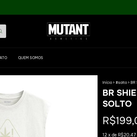
ATO
QUEM SOMOS
Início
>
#solto
>
BR 
1
/
5
BR SHIE
SOLTO
R$199,
12
x de
R$20,47