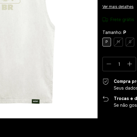
Ver mais detalhes
Frete grátis
Tamanho:
P
P
M
G
Compra pr
Seus dados
Trocas e 
Se não gost