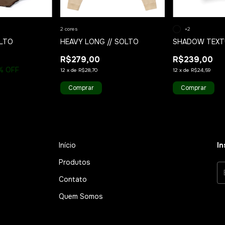
2 cores
+2
OLTO
HEAVY LONG // SOLTO
SHADOW TEXTU
R$279,00
R$239,00
% OFF
12
x
de
R$28,70
12
x
de
R$24,59
Comprar
Comprar
Início
In
Produtos
Contato
Quem Somos