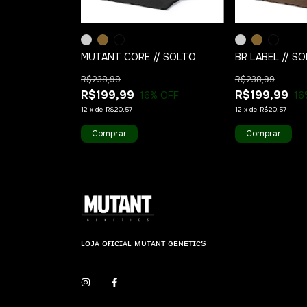
GLE WIND //
MUTANT CORE // SOLTO
BR LABEL // S
R$238,99
R$238,99
R$199,99
R$199,99
16
% OFF
16
12
x
de
R$20,57
12
x
de
R$20,57
Comprar
Comprar
ʟᴏᴊᴀ ᴏғɪᴄɪᴀʟ ᴍᴜᴛᴀɴᴛ ɢᴇɴᴇᴛɪᴄs