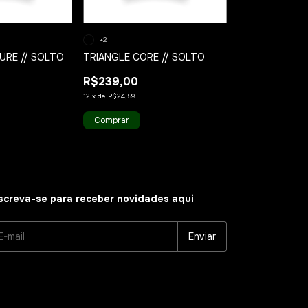
+2
RE // SOLTO
TRIANGLE CORE // SOLTO
BR STANDARD 
R$239,00
R$238,99
R$199,99
16
12
x
de
R$24,59
12
x
de
R$20,57
Comprar
Comprar
screva-se para receber novidades aqui