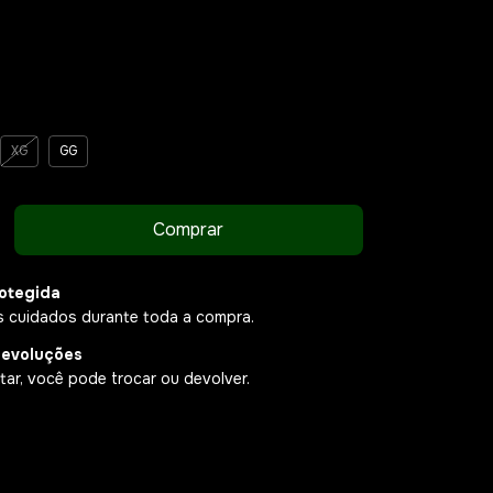
XG
GG
otegida
 cuidados durante toda a compra.
devoluções
ar, você pode trocar ou devolver.