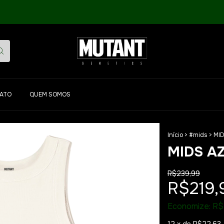
ATO
QUEM SOMOS
Início
>
#mids
>
MID
1
/
8
MIDS AZ
R$239,99
R$219,
Economize:
R$