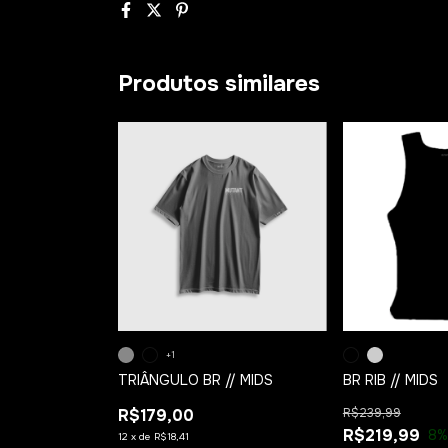
Produtos similares
+1
TRIÂNGULO BR // MIDS
BR RIB // MIDS
R$179,00
R$239,99
R$219,99
8
%
12
x
de
R$18,41