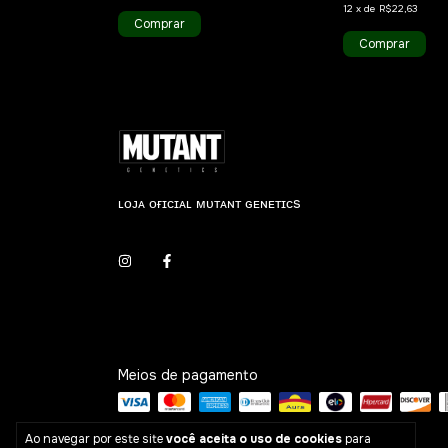
12
x
de
R$22,63
Comprar
Comprar
ʟᴏᴊᴀ ᴏғɪᴄɪᴀʟ ᴍᴜᴛᴀɴᴛ ɢᴇɴᴇᴛɪᴄs
Meios de pagamento
Ao navegar por este site
você aceita o uso de cookies
para