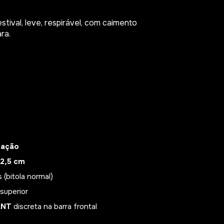
estival, leve, respirável, com caimento
ra.
ração
 2,5 cm
(bitola normal)
superior
ANT
discreta na barra frontal