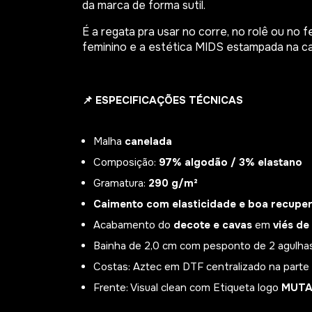
da marca de forma sutil.
É a regata pra usar no corre, no rolê ou no f
feminino e a estética MIDS estampada na ca
📌
ESPECIFICAÇÕES TÉCNICAS
Malha
canelada
Composição:
97% algodão / 3% elastano
Gramatura:
290 g/m²
Caimento com elasticidade e boa recupe
Acabamento do
decote e cavas
em
viés de
Bainha de 2,0 cm com pesponto de 2 agulhas 
Costas: Aztec em DTF centralizado na parte 
Frente: Visual clean com Etiqueta logo
MUT