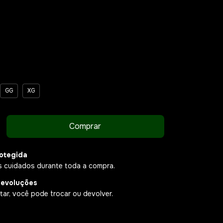
GG
XG
otegida
 cuidados durante toda a compra.
devoluções
ar, você pode trocar ou devolver.
P:
Alterar CEP