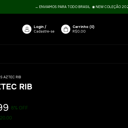
→ ENVIAMOS PARA TODO BRASIL ­ ◉ NEW COLEÇÃO 2026, #MID
Login
/
Carrinho
(
0
)
Cadastre-se
R$0,00
S AZTEC RIB
TEC RIB
99
8
% OFF
20,00