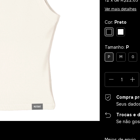
12
x de
R$22,63
Ver mais detalhes
Cor:
Preto
Tamanho:
P
P
M
G
Compra pr
Seus dados
Trocas e 
Se não gost
Entregas para o CE
Meios de envio