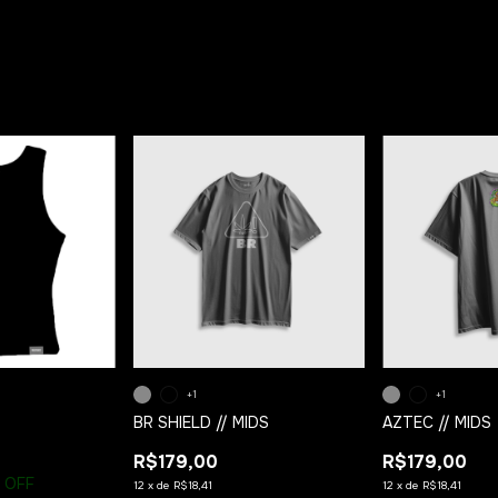
+1
+1
BR SHIELD // MIDS
AZTEC // MIDS
R$179,00
R$179,00
 OFF
12
x
de
R$18,41
12
x
de
R$18,41